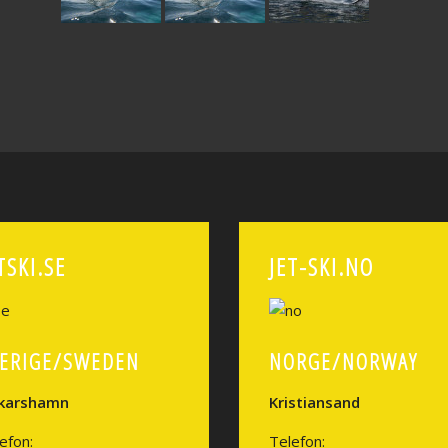
TSKI.SE
JET-SKI.NO
ERIGE/SWEDEN
NORGE/NORWAY
karshamn
Kristiansand
efon:
Telefon: