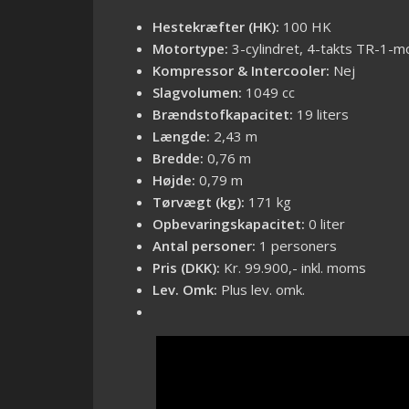
Hestekræfter (HK):
100 HK
Motortype:
3-cylindret, 4-takts TR-1-m
Kompressor & Intercooler:
Nej
Slagvolumen:
1049 cc
Brændstofkapacitet:
19 liters
Længde:
2,43 m
Bredde:
0,76 m
Højde:
0,79 m
Tørvægt (kg):
171 kg
Opbevaringskapacitet:
0 liter
Antal personer:
1 personers
Pris (DKK):
Kr. 99.900,- inkl. moms
Lev. Omk:
Plus lev. omk.