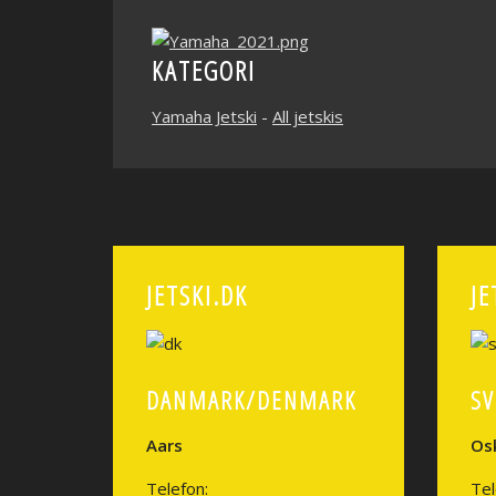
KATEGORI
Yamaha Jetski
-
All jetskis
JETSKI.DK
JE
DANMARK/DENMARK
SV
Aars
Os
Telefon:
Tel