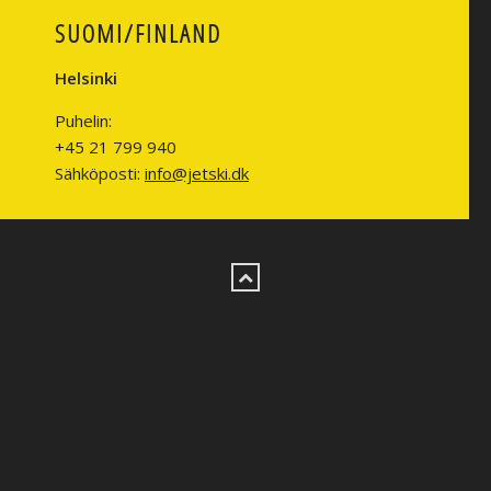
SUOMI/FINLAND
Helsinki
Puhelin:
+45 21 799 940
Sähköposti:
info@jetski.dk