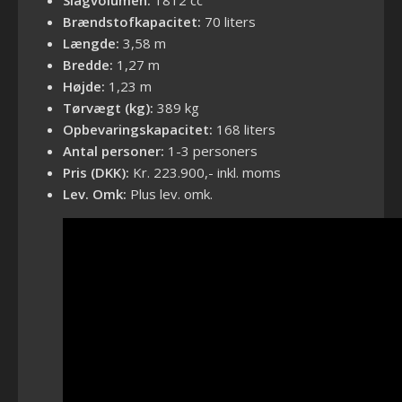
Brændstofkapacitet:
70 liters
Længde:
3,58 m
Bredde:
1,27 m
Højde:
1,23 m
Tørvægt (kg):
389 kg
Opbevaringskapacitet:
168 liters
Antal personer:
1-3 personers
Pris (DKK):
Kr. 223.900,- inkl. moms
Lev. Omk:
Plus lev. omk.