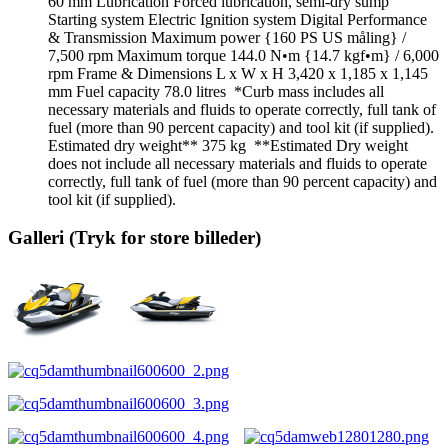
60 mm Lubrication Forced lubrication, semi‑dry sump
Starting system Electric Ignition system Digital Performance
& Transmission Maximum power {160 PS US måling} /
7,500 rpm Maximum torque 144.0 N•m {14.7 kgf•m} / 6,000
rpm Frame & Dimensions L x W x H 3,420 x 1,185 x 1,145
mm Fuel capacity 78.0 litres ‎ *Curb mass includes all
necessary materials and fluids to operate correctly, full tank of
fuel (more than 90 percent capacity) and tool kit (if supplied).
Estimated dry weight** 375 kg ‎ **Estimated Dry weight
does not include all necessary materials and fluids to operate
correctly, full tank of fuel (more than 90 percent capacity) and
tool kit (if supplied).
Galleri (Tryk for store billeder)