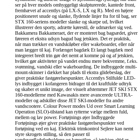
ser på hver models omhyggeligt skulpturerede, kantede front,
fremhævet af accentlys (på LX-S, LX og R). Med en højere
positioneret snude og slanke, flydende linjer fra for til bag, ser
STX 160-seriens modeller slanke og skarpe ud, hvilket
illustrerer den sporty, adrætte kørestil, de udmærker sig ved.
Bakkamera Bakkameraet, der er monteret bag bagsædet, giver
føreren et ekstra udsyn bagud bag jetskien. Det er praktisk,
når man trækker en vandskiløber eller wakeboarder, eller når
man lægger til kaj. Forlænget bagdæk Et langt bagdæk med
integreret bredt trin gør det nemt at komme på og af jetskien,
hvilket gør aktiviteter på vandet endnu mere bekvemme, f.eks.
svømning, vandski eller wakeboarding. De indbyggede multi-
mount-skinner i dækket har plads til ekstra glidebeslag, der
giver praktiske fastgørelsespunkter. Accentlys Stilfulde LED-
lys indbygget i kofangeren bidrager til det kraftfulde udtryk
og skaber et unikt image, der visuelt afstemmer JET SKI STX
160-modellerne med Kawasakis mere avancerede ULTRA-
modeller og adskiller disse JET SKI-modeller fra andre
vandscootere. Colour Power modes Ud over Smart Learning
Operation (SLO)-tilstand kan rytterne vælge mellem fuld,
mellem og lav power. Fortøjnings øjer Indbyggede
Fortøjnings øjer giver praktiske fastgørelsespunkter ved
fortøjning ved en kaj. Elektrisk trimkontrol Sejlere kan nemt
styre skrogets stilling, så den passer til
vandoverfladeforholdene og kørestilen, så jetskien altid er