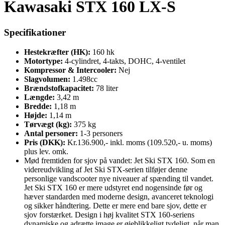
Kawasaki STX 160 LX-S
Specifikationer
Hestekræfter (HK):
160 hk
Motortype:
4-cylindret, 4-takts, DOHC, 4-ventilet
Kompressor & Intercooler:
Nej
Slagvolumen:
1.498cc
Brændstofkapacitet:
78 liter
Længde:
3,42 m
Bredde:
1,18 m
Højde:
1,14 m
Tørvægt (kg):
375 kg
Antal personer:
1-3 personers
Pris (DKK):
Kr.136.900,- inkl. moms (109.520,- u. moms)
plus lev. omk.
Mød fremtiden for sjov på vandet: Jet Ski STX 160. Som en
videreudvikling af Jet Ski STX-serien tilføjer denne
personlige vandscooter nye niveauer af spænding til vandet.
Jet Ski STX 160 er mere udstyret end nogensinde før og
hæver standarden med moderne design, avanceret teknologi
og sikker håndtering. Dette er mere end bare sjov, dette er
sjov forstærket. Design i høj kvalitet STX 160-seriens
dynamiske og adrætte image er øjeblikkeligt tydeligt, når man