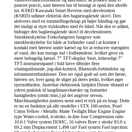
justeret præcis, som føreren har til hensigt at opnå den ideelle
tur. KSRD Kawasaki Smart Reverse med deceleration
(KSRD) udløser elektrisk den baglænsgående skovl. Den
aktiveres med en tommelfingerknap på højre håndtag og gør
det muligt at styre trykkraften med én hånd. Når den er udløst,
bidrager den baglænsgående skovl til decelerationen.
Stænkbeskyttelse Forkofangeren fungerer som
stænkbeskyttelse for både at forhindre vand i at komme i
kontakt med føreren under kørsel og for at reducere mængden
af ​​vand, der kan trænge ind i fodbrøndene, hvilket giver en
mere behagelig kørsel. 7” TFT-display Stort, letlæseligt 7”
TFT-instrumentpanel i fuld farve tilbyder flere
visningstilstande, jog-dial-kontrol, Bluetooth-forbindelse og
infotainmentfunktioner. Den ser også godt ud som det første,
føreren ser, hver gang de stiger på deres jetski, hvilket øger
ejerstoltheden. Justerbar elektronisk fartpilot Denne tilstand er
yderst praktisk til langdistancekørsler og fastsætter
hastigheden (omdr./min.) på det angivne niveau.
Marchhastigheden justeres nemt med et tryk på en knap. Dette
er nu en funktion på alle modeller i STX 160-serien. Pearl
Citrus Yellow / Metallic Matte Twilight Blue Engine Engine
type Water-cooled, 4-stroke, in-line four Compression ratio
10.6:1 Valve system DOHC, 16 valves Bore x stroke 83.0 x
69.2 mm Displacement 1,498 cm³ Fuel system Fuel injection: